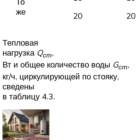
То
же
20
20
Тепловая
нагрузка
Q
,
ст
Вт и общее количество воды
G
,
ст
кг/ч, циркулирующей по стояку,
сведены
в таблицу 4.3.