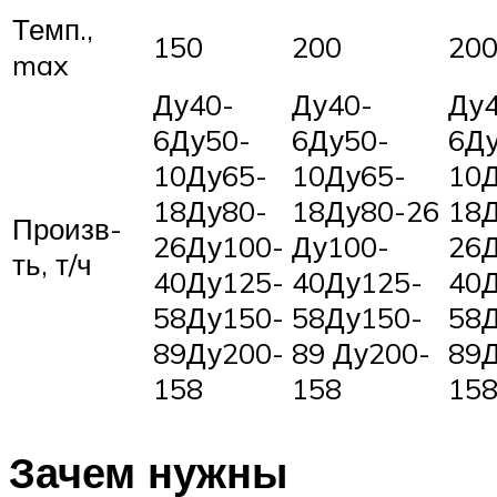
Темп.,
150
200
20
max
Ду40-
Ду40-
Ду4
6Ду50-
6Ду50-
6Ду
10Ду65-
10Ду65-
10
18Ду80-
18Ду80-26
18
Произв-
26Ду100-
Ду100-
26
ть, т/ч
40Ду125-
40Ду125-
40
58Ду150-
58Ду150-
58
89Ду200-
89 Ду200-
89
158
158
15
Зачем нужны