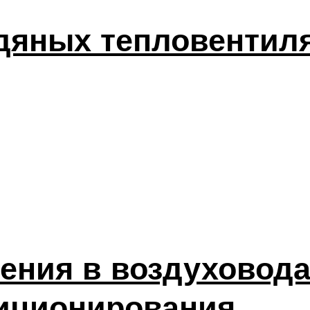
дяных тепловентил
ления в воздуховода
диционирования