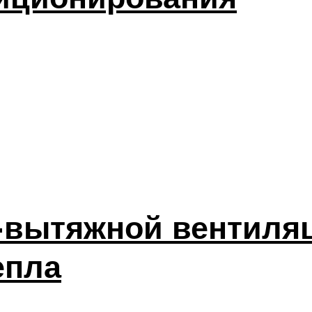
вытяжной вентиляц
епла