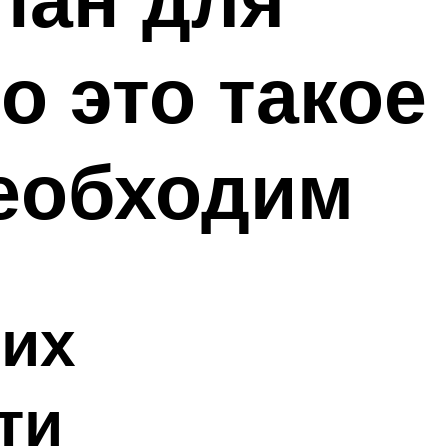
о это такое
необходим
 их
ти