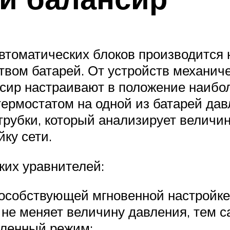
томатических блоков производится н
ом батарей. От устройств механиче
сир настраивают в положение наибо
ермостатом на одной из батарей дав
рубки, который анализирует величин
ку сети.
ких уравнителей:
пособствующей мгновенной настройке
 не меняет величину давления, тем 
вленный режим;