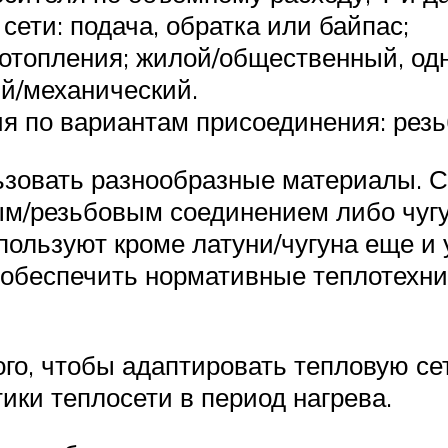
сети: подача, обратка или байпас;
 отопления; жилой/общественный, о
й/механический.
ия по вариантам присоединения: рез
зовать разнообразные материалы. Ст
ым/резьбовым соединением либо чуг
льзуют кроме латуни/чугуна еще и у
 обеспечить нормативные теплотехни
го, чтобы адаптировать тепловую сет
ики теплосети в период нагрева.