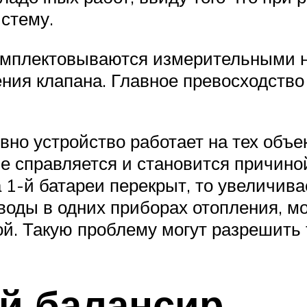
истему.
омплектовываются измерительными 
ния клапана. Главное превосходство
о устройство работает на тех объек
не справляется и становится причин
 1-й батареи перекрыт, то увеличива
 воды в одних приборах отопления, мо
ной. Такую проблему могут разрешить
й балансир