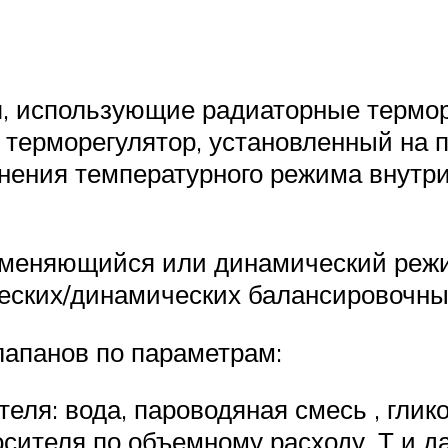
, использующие радиаторные термор
 терморегулятор, установленный на п
ения температурного режима внутри 
изменяющийся или динамический реж
еских/динамических балансировочных
апанов по параметрам:
ля: вода, пароводяная смесь , глик
сителя по объемному расходу, Т и д