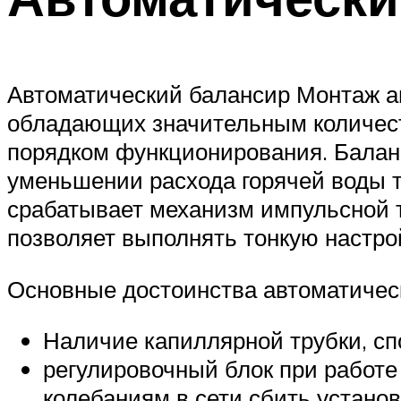
Автоматический балансир Монтаж ав
обладающих значительным количеств
порядком функционирования. Балан
уменьшении расхода горячей воды т
срабатывает механизм импульсной т
позволяет выполнять тонкую настрой
Основные достоинства автоматичес
Наличие капиллярной трубки, с
регулировочный блок при работе
колебаниям в сети сбить устано