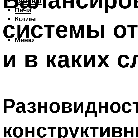
Камины
Печи
системы от
Котлы
Меню
и в каких 
Разновидност
конструктивн