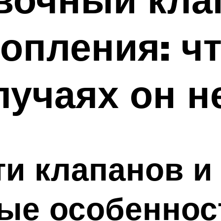
опления: чт
случаях он 
и клапанов и
ые особеннос