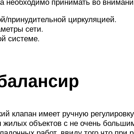
а необходимо принимать во внимани
ой/принудительной циркуляцией.
метры сети.
ой системе.
балансир
й клапан имеет ручную регулировку,
я жилых объектов с не очень больши
адочных работ, ввиду того что при р