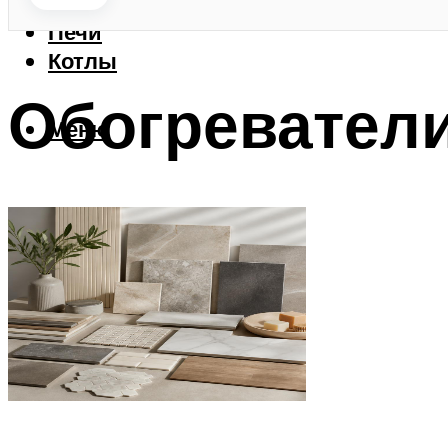
Камины
Печи
Котлы
Обогревател
Меню