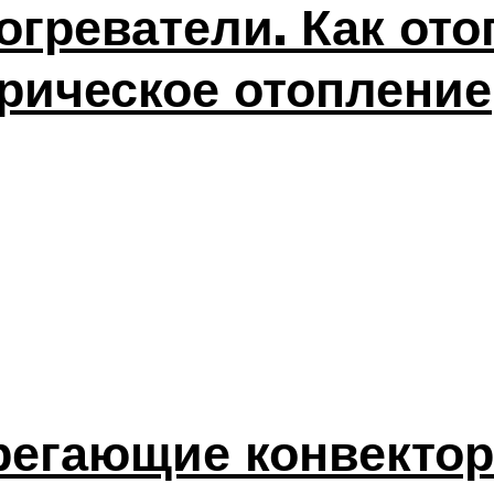
реватели. Как отоп
рическое отопление
регающие конвекто