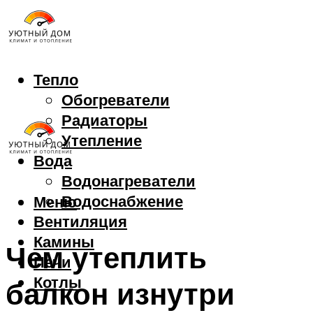
Тепло
Обогреватели
Радиаторы
Утепление
Вода
Водонагреватели
Водоснабжение
Меню
Вентиляция
Камины
Чем утеплить
Печи
Котлы
балкон изнутри