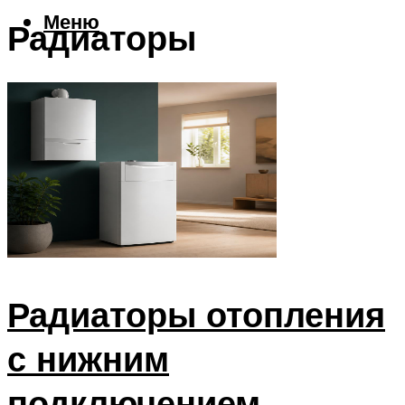
Меню
Радиаторы
Радиаторы отопления
с нижним
подключением