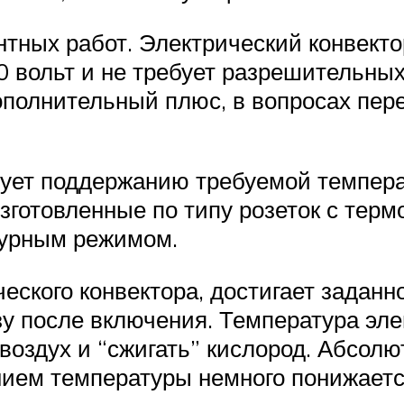
нтных работ. Электрический конвект
0 вольт и не требует разрешительных
ополнительный плюс, в вопросах пер
твует поддержанию требуемой темпер
готовленные по типу розеток с терм
турным режимом.
еского конвектора, достигает заданн
у после включения. Температура эле
воздух и “сжигать” кислород. Абсолю
ием температуры немного понижаетс