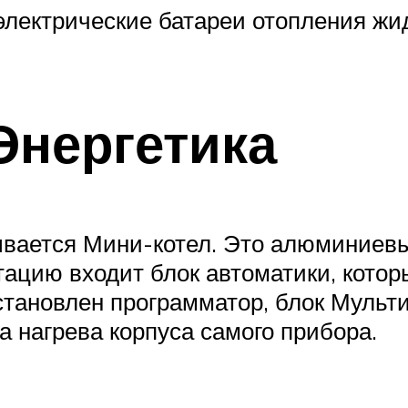
электрические батареи отопления жид
нергетика
вается Мини-котел. Это алюминиевый
ктацию входит блок автоматики, кото
становлен программатор, блок Мульт
а нагрева корпуса самого прибора.