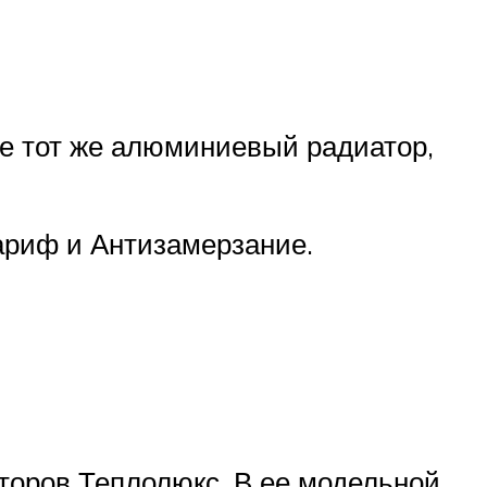
се тот же алюминиевый радиатор,
ариф и Антизамерзание.
торов Теплолюкс. В ее модельной