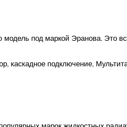
 модель под маркой Эранова. Это в
ор, каскадное подключение, Мультит
популярных марок жидкостных радиа