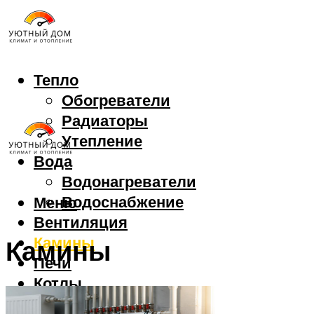
Тепло
Обогреватели
Радиаторы
Утепление
Вода
Водонагреватели
Водоснабжение
Меню
Вентиляция
Камины
Камины
Печи
Котлы