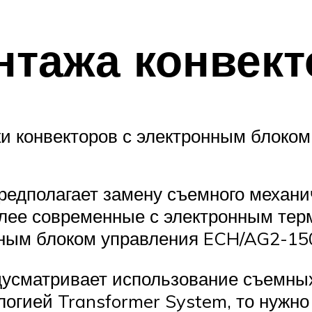
нтажа конвек
ки конвекторов с электронным блоком
предполагает замену съемного механи
лее современные с электронным терм
ронным блоком управления ECH/AG2-1
дусматривает использование съемных
нологией Transformer System, то нуж