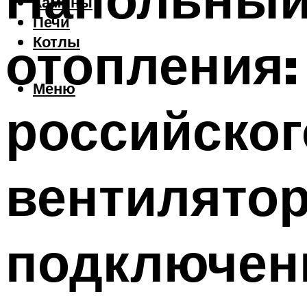
Камины
Печи
отопления:
Котлы
Меню
российског
вентилятор
подключен