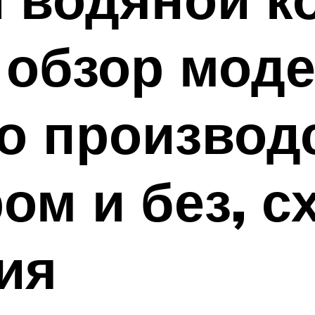
 обзор мод
о производс
ом и без, с
ия