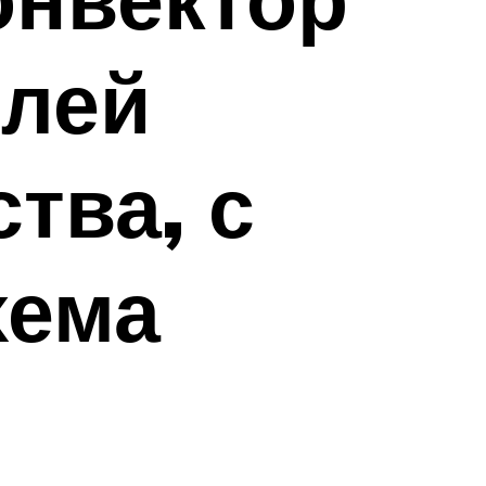
елей
тва, с
хема