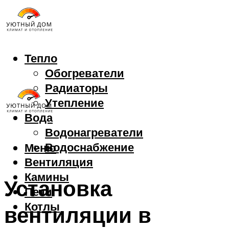
Тепло
Обогреватели
Радиаторы
Утепление
Вода
Водонагреватели
Водоснабжение
Меню
Вентиляция
Камины
Установка
Печи
Котлы
вентиляции в