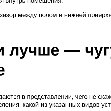
я внутрь помещения.
 зазор между полом и нижней поверхн
и лучше — чу
е
даются в представлении, чего не ска
ления, какой из указанных видов ус