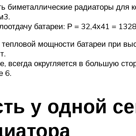
ь биметаллические радиаторы для к
м3.
оотдачу батареи: Р = 32,4х41 = 1328
ом тепловой мощности батареи при в
т.
е, всегда округляется в большую сто
е 6.
ть у одной с
диатора