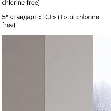
chlorine free)
5* стандарт «TCF» (Total chlorine
free)