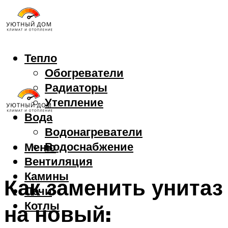
Тепло
Обогреватели
Радиаторы
Утепление
Вода
Водонагреватели
Водоснабжение
Меню
Вентиляция
Камины
Как заменить унитаз
Печи
Котлы
на новый: