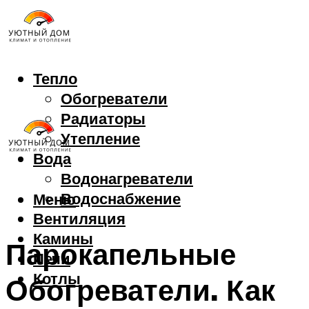
Тепло
Обогреватели
Радиаторы
Утепление
Вода
Водонагреватели
Водоснабжение
Меню
Вентиляция
Камины
Парокапельные
Печи
Котлы
Обогреватели. Как