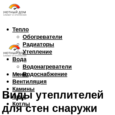
Тепло
Обогреватели
Радиаторы
Утепление
Вода
Водонагреватели
Водоснабжение
Меню
Вентиляция
Камины
Виды утеплителей
Печи
Котлы
для стен снаружи