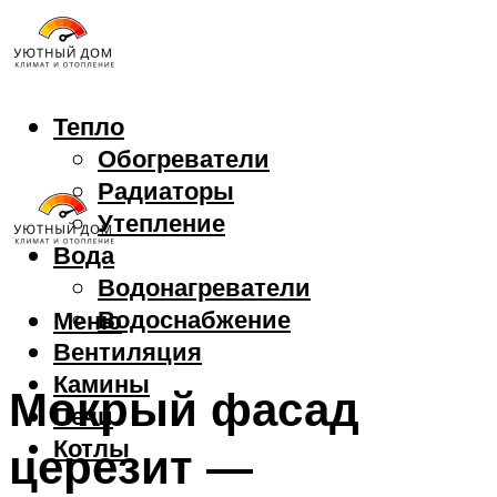
Тепло
Обогреватели
Радиаторы
Утепление
Вода
Водонагреватели
Водоснабжение
Меню
Вентиляция
Камины
Мокрый фасад
Печи
Котлы
церезит —