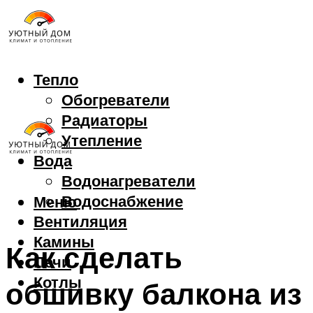
Тепло
Обогреватели
Радиаторы
Утепление
Вода
Водонагреватели
Водоснабжение
Меню
Вентиляция
Камины
Как сделать
Печи
Котлы
обшивку балкона из