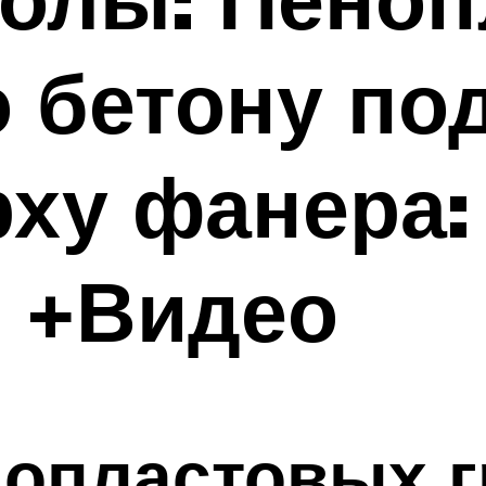
о бетону по
рху фанера
я +Видео
опластовых г