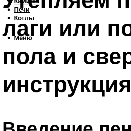
Камины
Печи
лаги или п
Котлы
Меню
пола и све
инструкци
Введение пен