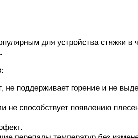
опулярным для устройства стяжки в 
.
:
т, не поддерживает горение и не вы
 не способствует появлению плесен
ффект.
ие перепады температур без измене