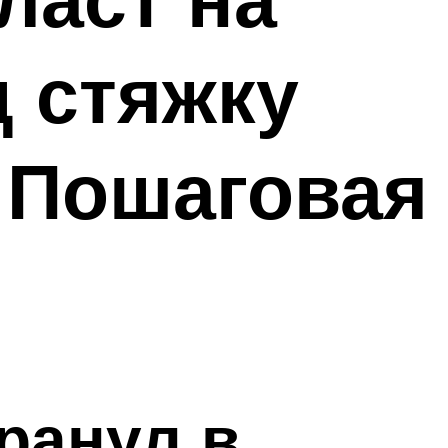
д стяжку
: Пошаговая
ранул в