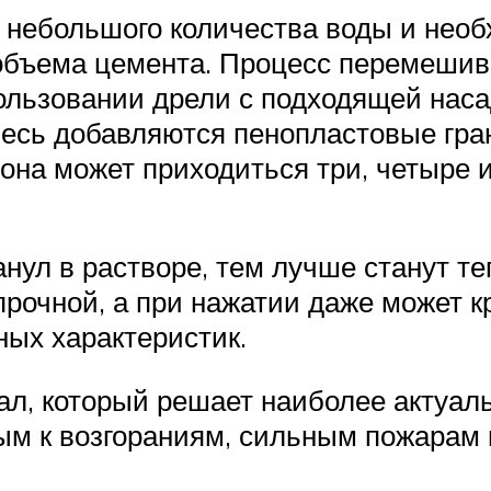
з небольшого количества воды и нео
объема цемента. Процесс перемешив
ользовании дрели с подходящей наса
есь добавляются пенопластовые гра
тона может приходиться три, четыре 
нул в растворе, тем лучше станут т
прочной, а при нажатии даже может к
ых характеристик.
ал, который решает наиболее актуал
м к возгораниям, сильным пожарам 