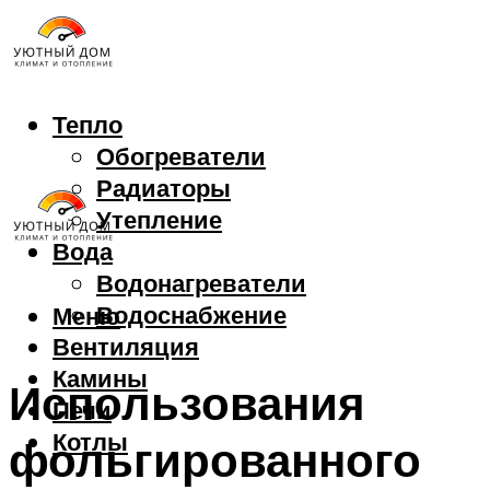
Тепло
Обогреватели
Радиаторы
Утепление
Вода
Водонагреватели
Водоснабжение
Меню
Вентиляция
Камины
Использования
Печи
Котлы
фольгированного