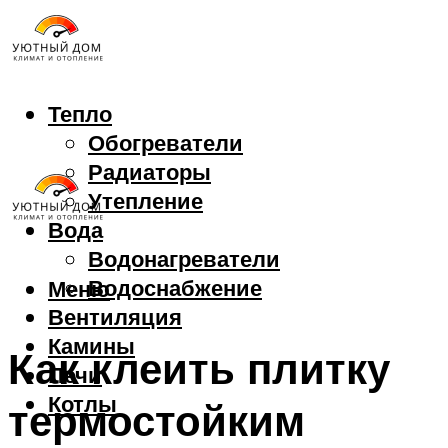
Тепло
Обогреватели
Радиаторы
Утепление
Вода
Водонагреватели
Водоснабжение
Меню
Вентиляция
Камины
Как клеить плитку
Печи
Котлы
термостойким