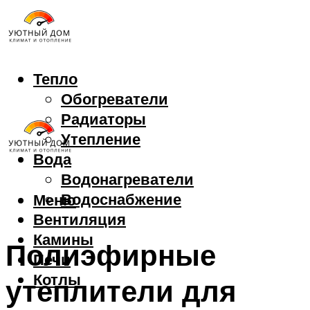
Тепло
Обогреватели
Радиаторы
Утепление
Вода
Водонагреватели
Водоснабжение
Меню
Вентиляция
Камины
Полиэфирные
Печи
Котлы
утеплители для