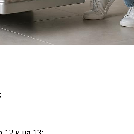
;
 12 и на 13;