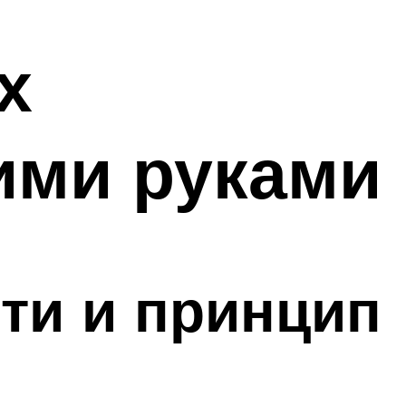
х
ими руками
ти и принцип