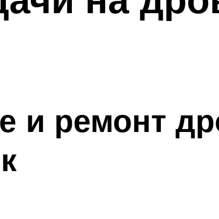
е и ремонт д
к