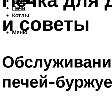
Камины
Печи
и советы
Котлы
Меню
Обслуживани
печей-буржуе