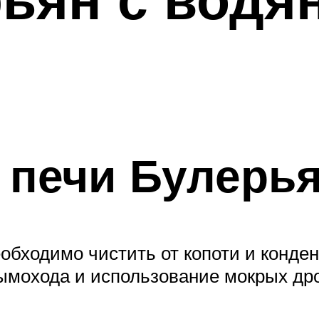
 печи Булерь
бходимо чистить от копоти и конде
 дымохода и использование мокрых др