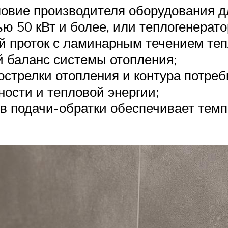
овие производителя оборудования дл
ю 50 кВт и более, или теплогенерат
й проток с ламинарным течением теп
й баланс системы отопления;
острелки отопления и контура потре
ности и тепловой энергии;
в подачи-обратки обеспечивает тем