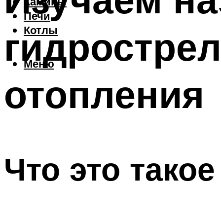
Камины
Печи
гидрострел
Котлы
Меню
отопления
Что это такое