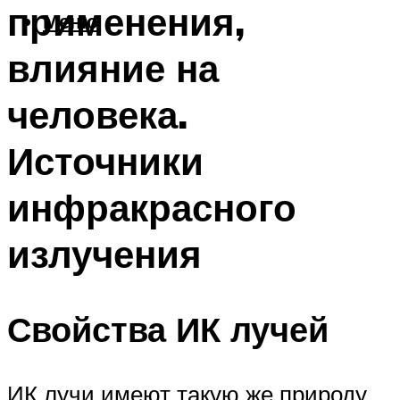
применения,
Меню
влияние на
человека.
Источники
инфракрасного
излучения
Свойства ИК лучей
ИК лучи имеют такую же природу,