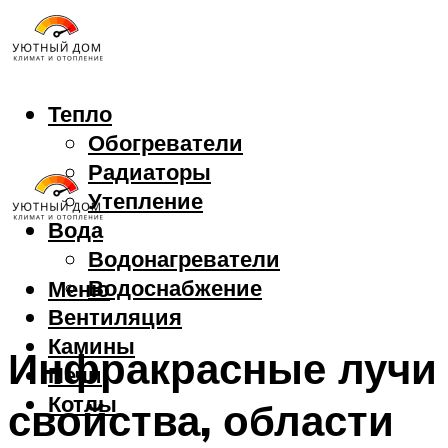
Тепло
Обогреватели
Радиаторы
Утепление
Вода
Водонагреватели
Водоснабжение
Меню
Вентиляция
Камины
Инфракрасные лучи
Печи
Котлы
свойства, области