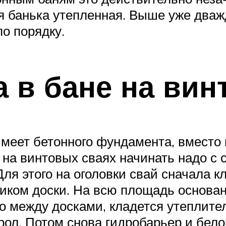
ся банька утепленная. Выше уже два
о порядку.
а в бане на вин
меет бетонного фундамента, вместо н
 на винтовых сваях начинать надо с 
ля этого на оголовки свай сначала к
иком доски. На всю площадь основан
во между досками, кладется утеплит
ол. Потом снова гидробарьер и бело