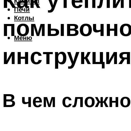
Камины
Печи
помывочно
Котлы
Меню
инструкци
В чем сложно