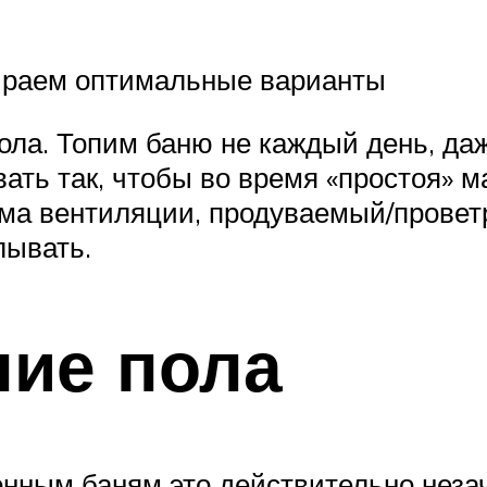
бираем оптимальные варианты
ола. Топим баню не каждый день, даж
ать так, чтобы во время «простоя» 
ема вентиляции, продуваемый/провет
лывать.
ние пола
нным баням это действительно незач