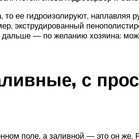
а, то ее гидроизолируют, наплавляя 
имер, экструдированный пенополисти
а дальше — по желанию хозяина: мож
аливные, с про
нном поле, а заливной — это он же. 