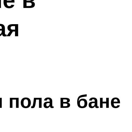
ая
 пола в бане