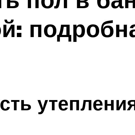
й: подробн
я
сть утепления