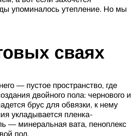
жды упоминалось утепление. Но мы
товых сваях
его — пустое пространство, где
создания двойного пола: чернового и
ладется брус для обвязки, к нему
ия укладывается пленка-
ель — минеральная вата, пеноплекс
вой пол.