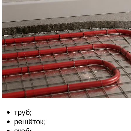
труб;
решёток;
скоб;