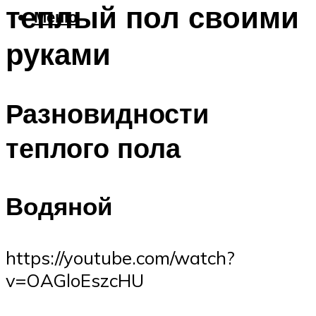
теплый пол своими
Меню
руками
Разновидности
теплого пола
Водяной
https://youtube.com/watch?
v=OAGloEszcHU