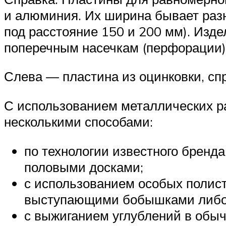
и алюминия. Их ширина бывает разн
под расстояние 150 и 200 мм). Изд
поперечным насечкам (перфорации)
Слева — пластина из оцинковки, с
С использованием металлических ра
несколькими способами:
по технологии известного бренд
половыми досками;
с использованием особых полист
выступающими бобышками либо 
с выжиганием углублений в обы