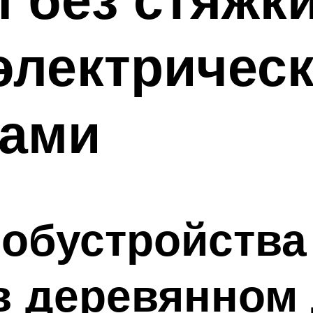
электричес
ками
обустройства
в деревянном