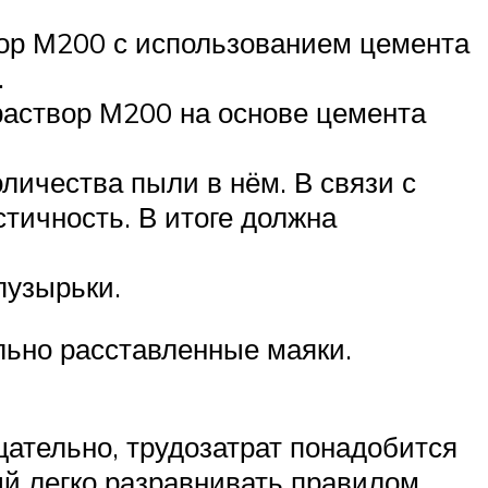
вор М200 с использованием цемента
.
раствор М200 на основе цемента
личества пыли в нём. В связи с
тичность. В итоге должна
пузырьки.
льно расставленные маяки.
щательно, трудозатрат понадобится
й легко разравнивать правилом.