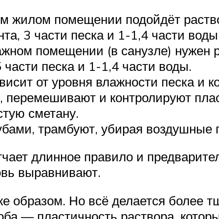
хом жилом помещении подойдёт раст
та, 3 части песка и 1-1,4 части воды
ажном помещении (в санузле) нужен 
 части песка и 1-1,4 части воды.
исит от уровня влажности песка и ко
, перемешивают и контролируют плас
стую сметану.
бами, трамбуют, убирая воздушные 
чает длинное правило и предварите
овь выравнивают.
же образом. Но всё делается более т
оба — пластичность раствора, которы