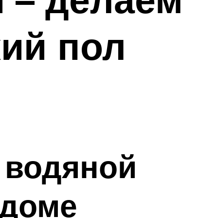
кий пол
 водяной
 доме