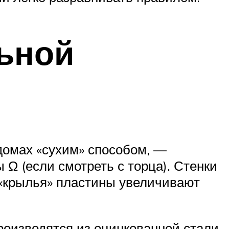
льной
домах «сухим» способом, —
 Ω (если смотреть с торца). Стенки
 «крылья» пластины увеличивают
роизводятся из оцинкованной стали