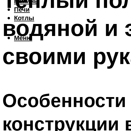
Камины
Печи
водяной и 
Котлы
Меню
своими ру
Особенности 
конструкции 