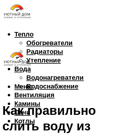
Тепло
Обогреватели
Радиаторы
Утепление
Вода
Водонагреватели
Водоснабжение
Меню
Вентиляция
Камины
Как правильно
Печи
Котлы
слить воду из