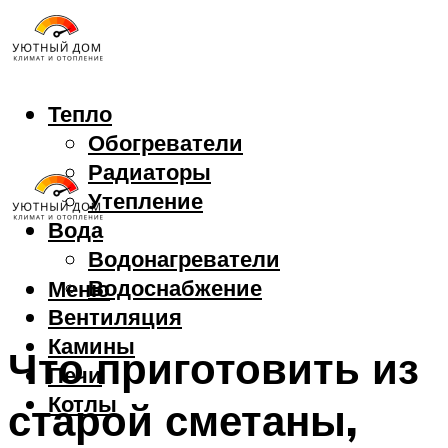
Тепло
Обогреватели
Радиаторы
Утепление
Вода
Водонагреватели
Водоснабжение
Меню
Вентиляция
Камины
Что приготовить из
Печи
Котлы
старой сметаны,