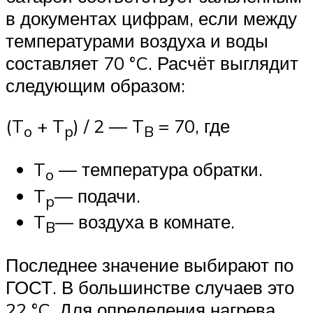
в документах цифрам, если между
температурами воздуха и воды
составляет 70 °C. Расчёт выглядит
следующим образом:
(T
+ T
) / 2 — T
= 70, где
o
p
B
T
— температура обратки.
o
T
— подачи.
p
T
— воздуха в комнате.
B
Последнее значение выбирают по
ГОСТ. В большинстве случаев это
22 °C. Для определения нагрева