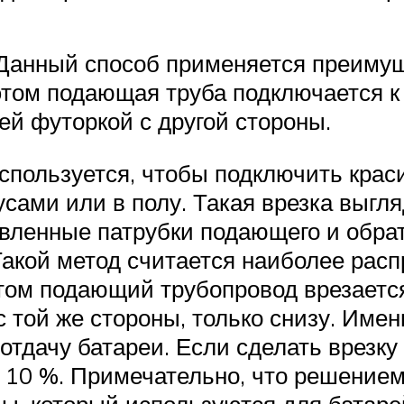
 Данный способ применяется преимущ
том подающая труба подключается к
ней футоркой с другой стороны.
спользуется, чтобы подключить кра
сами или в полу. Такая врезка выгля
вленные патрубки подающего и обрат
Такой метод считается наиболее рас
том подающий трубопровод врезается
с той же стороны, только снизу. Име
тдачу батареи. Если сделать врезку 
 10 %. Примечательно, что решение
ды, который используются для батаре