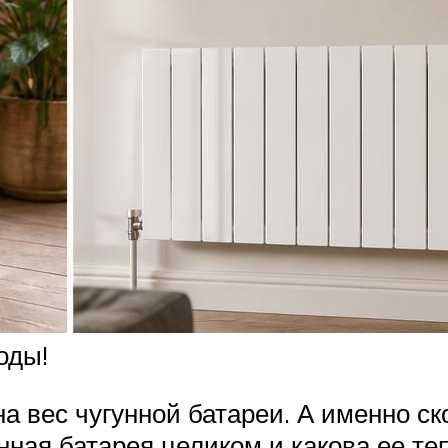
оды!
 вес чугунной батареи. А именно ск
унная батарея целиком и какова ее т