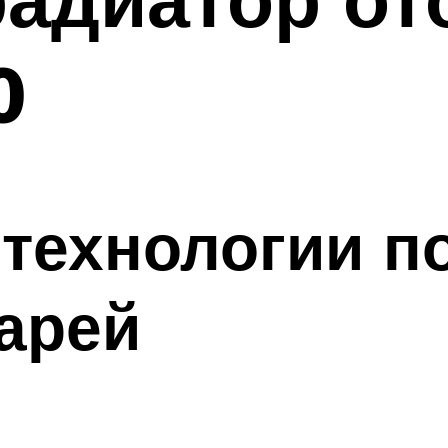
0
технологии п
арей