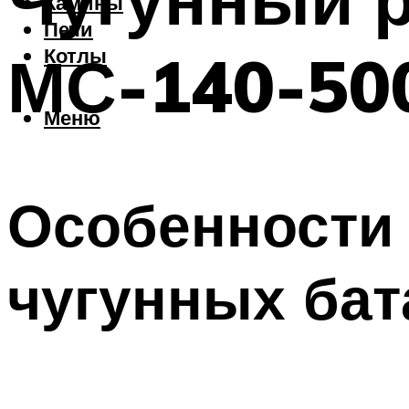
Камины
Печи
МС-140-50
Котлы
Меню
Особенности 
чугунных бат