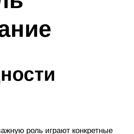
сание
дности
важную роль играют конкретные