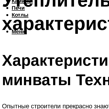
Камины
Печи
характерис
Котлы
Меню
Характеристи
минваты Тех
Опытные строители прекрасно знают