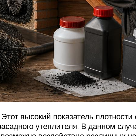
³. Этот высокий показатель плотност
асадного утеплителя. В данном случ
 возможно воздействие различных наг