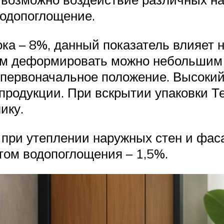
водопоглощение.
ока – 8%, данный показатель влияе
ем деформировать можно небольшим 
 первоначальное положение. Высоки
родукции. При вскрытии упаковки Те
ику.
ри утеплении наружных стен и фаса
ом водопоглощения – 1,5%.