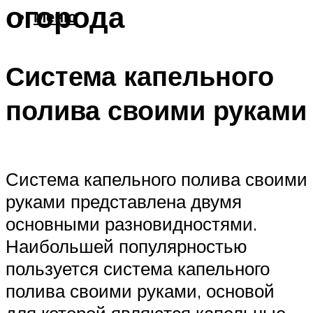
огорода
Меню
Система капельного
полива своими руками
Система капельного полива своими
руками представлена двумя
основными разновидностями.
Наибольшей популярностью
пользуется система капельного
полива своими руками, основой
для которой являются капельные