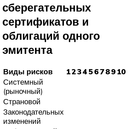
сберегательных
сертификатов и
облигаций одного
эмитента
Виды рисков
1
2
3
4
5
6
7
8
9
10
Системный
(рыночный)
Страновой
Законодательных
изменений