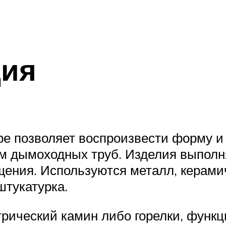
ция
е позволяет воспроизвести форму и 
м дымоходных труб. Изделия выполня
ения. Используются металл, керамич
штукатурка.
трический камин либо горелки, функ