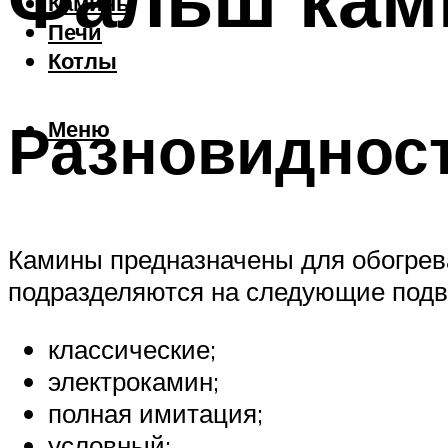
Камины
Печи
Котлы
Разновидност
Меню
Камины предназначены для обогрев
подразделяются на следующие подв
классические;
электрокамин;
полная имитация;
условный;