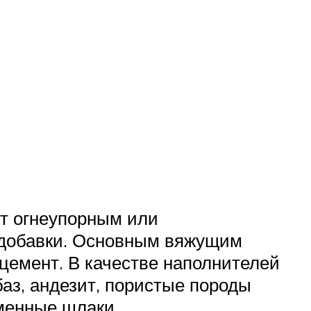
ют огнеупорным или
 добавки. Основным вяжущим
цемент. В качестве наполнителей
баз, андезит, пористые породы
оменные шлаки.