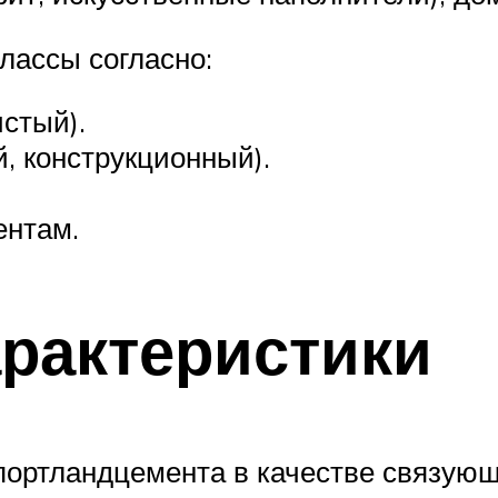
лассы согласно:
истый).
, конструкционный).
нтам.
арактеристики
портландцемента в качестве связующ