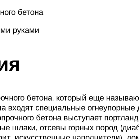
ного бетона
ими руками
ия
очного бетона, который еще называ
ла входят специальные огнеупорные
прочного бетона выступает портланд
ые шлаки, отсевы горных пород (диа
рит, искусственные наполнители), д