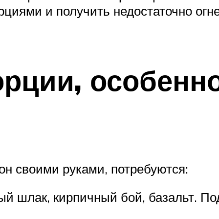
орциями и получить недостаточно ог
орции, особенн
он своими руками, потребуются:
ый шлак, кирпичный бой, базальт. П