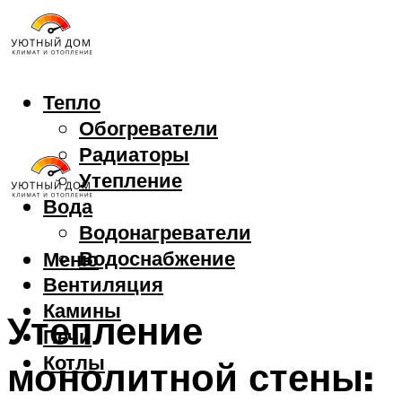
Тепло
Обогреватели
Радиаторы
Утепление
Вода
Водонагреватели
Водоснабжение
Меню
Вентиляция
Камины
Утепление
Печи
Котлы
монолитной стены: