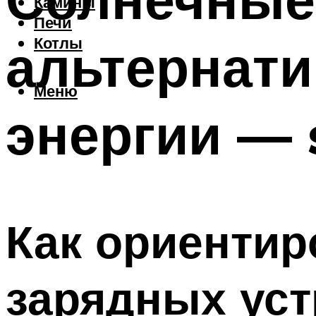
Камины
Печи
альтернат
Котлы
Меню
энергии — 
Как ориентир
зарядных уст