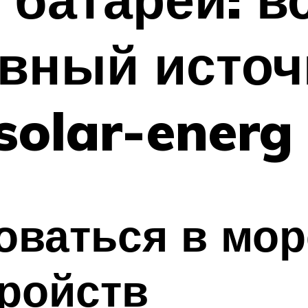
ивный источ
solar-energ
оваться в мо
ройств