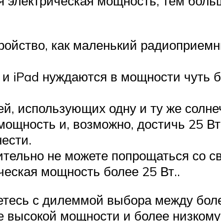
я электрическая мощность, тем бол
тройство, как маленький радиоприемн
и iPad нуждаются в мощности чуть б
ей, использующих одну и ту же солн
мощность и, возможно, достичь 25 Вт
ести.
ительно не можете попрощаться со с
ическая мощность более 25 Вт..
аетесь с дилеммой выбора между боле
ее высокой мощности и более низкому