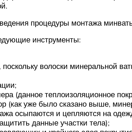
й.
оведения процедуры монтажа минват
ледующие инструменты:
, поскольку волоски минеральной ва
ации;
ера (данное теплоизоляционное покр
ор (как уже было сказано выше, мин
ажа осыпаются и цепляются на одежду
ащитить данные участки тела);
правляющих и крайнего слоя покрытия