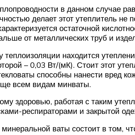
лопроводности в данном случае равно
чностью делает этот утеплитель не
характеризуется остаточной кислотно
альше от металлических труб и изде
 теплоизоляции находится утепление
орой – 0,03 Вт/(мК). Стоит этот утеп
стекловаты способны нанести вред ко
уще всем видам минваты.
ому здоровью, работая с таким утеп
сками-респираторами и закрытой оде
минеральной ваты состоит в том, что