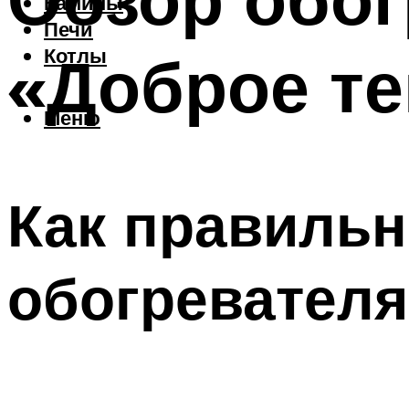
Камины
Печи
«Доброе т
Котлы
Меню
Как правильн
обогревател