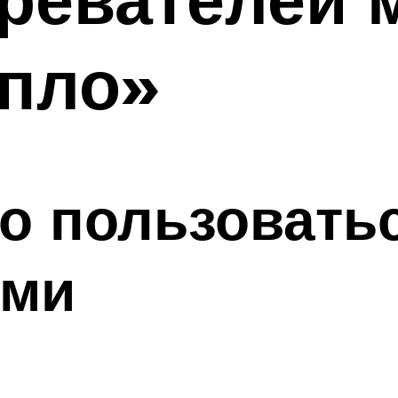
епло»
о пользовать
ями