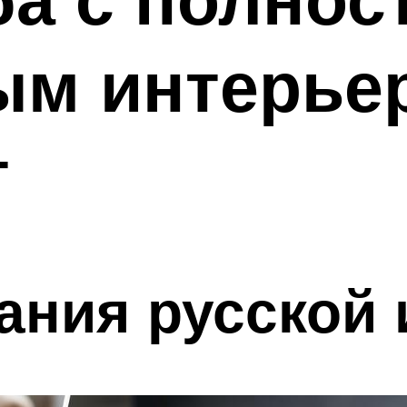
м интерьер
т
ания русской