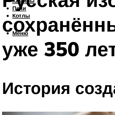
Камины
Печи
сохранённы
Котлы
Меню
уже 350 ле
История созд