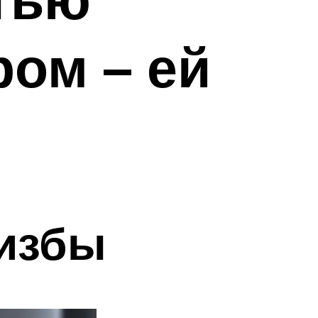
ом – ей
 избы