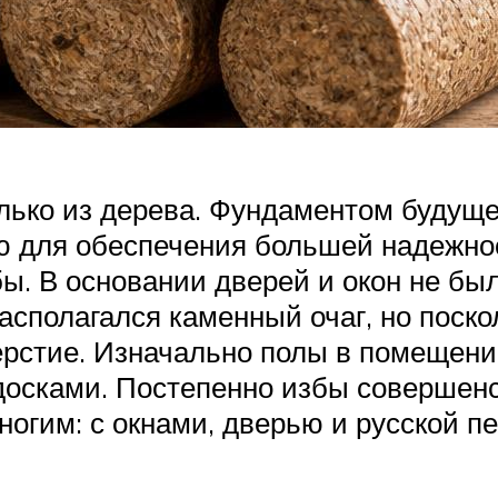
олько из дерева. Фундаментом будущ
ю для обеспечения большей надежнос
ы. В основании дверей и окон не бы
асполагался каменный очаг, но поско
ерстие. Изначально полы в помещен
осками. Постепенно избы совершенст
ногим: с окнами, дверью и русской пе