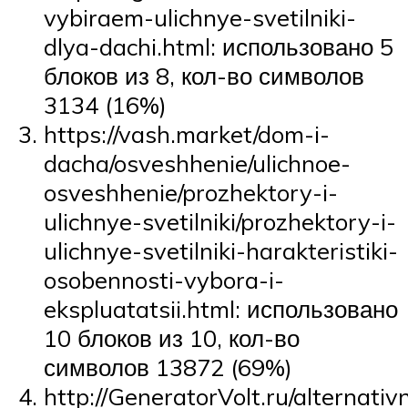
vybiraem-ulichnye-svetilniki-
dlya-dachi.html: использовано 5
блоков из 8, кол-во символов
3134 (16%)
https://vash.market/dom-i-
dacha/osveshhenie/ulichnoe-
osveshhenie/prozhektory-i-
ulichnye-svetilniki/prozhektory-i-
ulichnye-svetilniki-harakteristiki-
osobennosti-vybora-i-
ekspluatatsii.html: использовано
10 блоков из 10, кол-во
символов 13872 (69%)
http://GeneratorVolt.ru/alternativ