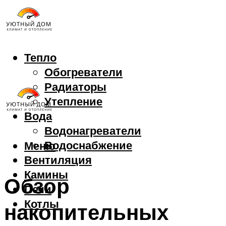
Тепло
Обогреватели
Радиаторы
Утепление
Вода
Водонагреватели
Водоснабжение
Меню
Вентиляция
Камины
Обзор
Печи
Котлы
накопительных