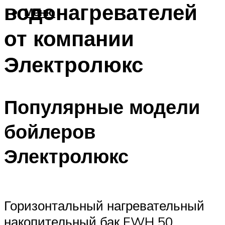
водонагревателей
Меню
от компании
Электролюкс
Популярные модели
бойлеров
Электролюкс
Горизонтальный нагревательный
накопительный бак EWH 50