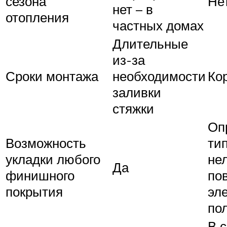
сезона
Не
нет – в
отопления
частных домах
Длительные
из-за
Сроки монтажа
необходимости
Ко
заливки
стяжки
Оп
Возможность
ти
укладки любого
не
Да
финишного
по
покрытия
эл
по
В 