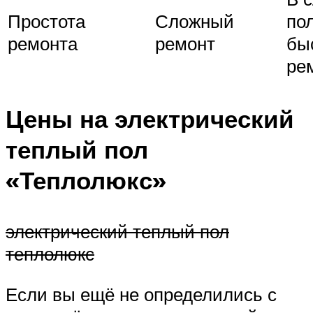
Простота
Сложный
по
ремонта
ремонт
бы
ре
Цены на электрический
теплый пол
«Теплолюкс»
электрический теплый пол
теплолюкс
Если вы ещё не определились с