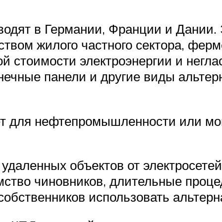
одят в Германии, Франции и Дании.
ством жилого частного сектора, ферм
кой стоимости электроэнергии и негл
лнечные панели и другие виды альтер
т для нефтепромышленности или мон
даленных объектов от электросетей 
мство чиновников, длительные проце
обственников использовать альтерна