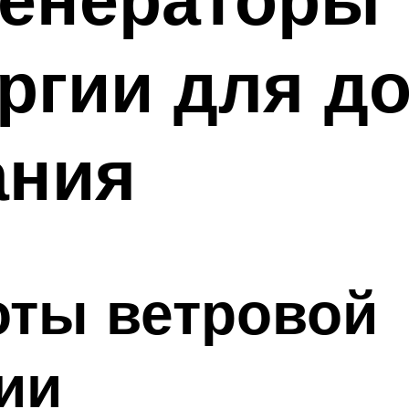
ргии для д
ания
оты ветровой
ии