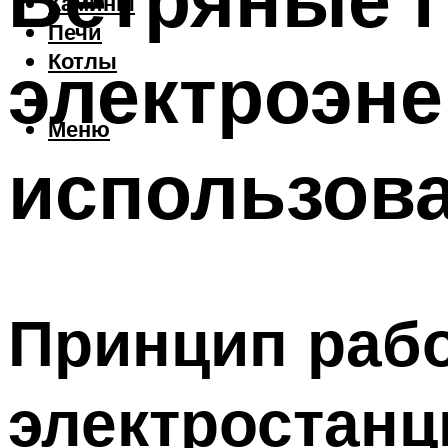
Камины
Печи
электроэне
Котлы
Меню
использов
Принцип раб
электростанц